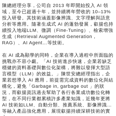
陳總經理分享，公司自 2013 年即開始投入 AI 領
域，至今已超過十年，並持續將年營收的 10–13%
投入研發。其技術涵蓋影像辨識、文字理解與語意
分析等應用。隨著生成式 AI 的蓬勃發展，叡揚也持
續投入地端LLM、微調（Fine-Tuning）、檢索增強
生成（Retrieval Augmented Generation，
RAG）、AI Agent…等技術。
在 AI 成為顯學的同時，企業在導入過程中所面臨的
挑戰亦不容小覷。「AI 技術進步快速，企業若缺乏
穩健的資料基礎與數位化架構，將難以發揮大型語
言模型（LLM）的效益。」陳世安總經理指出，企
業若想導入 AI 應用，前提需完成資料的數位化與結
構化，避免「Garbage in, garbage out 」的狀
況，而叡揚資訊過去幫助了各行各業成功數位化轉
型，在不同行業都累積許多產業知識，近幾年更將
AI 技術如LLM、自動分類、推薦系統、影像辨識…
等融入產品強化應用，展現叡揚持續深耕技術的實