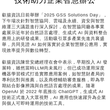
技術助力企業智慧辦公
叡揚資訊日前舉辦「2025 GSS Solutions Day」，
下午場次針對智慧協同、雲端及永續、資安與智慧
維運三大議題進行深入探討，在智慧協同廳各事業
處展示近年於自然語言處理、生成式 AI 與資料整合
應用上的研發成果。活動吸引眾多產業先進共襄盛
舉，共同見證 AI 如何落實於企業智慧辦公應用，實
現效率提升與數位轉型。
叡揚資訊陳世安總經理在會中表示，早期投入 AI 發
展時，雖然當時LLM尚未風行，但已成功運用深度
機器學習模式打造實際應用案例，如智慧財產局的
專利比對與推薦，以及商標輔助審查服務，即為早
期結合影像辨識與自然語言處理的成果。隨著
OpenAI 於 2022 年底推出 ChatGPT，生成式 AI
技術正式進入大眾視野，AI 應用也快速躍升為企業
與個人可即時運用的技術工具。