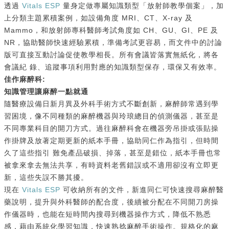
透過
Vitals ESP
量身定做專屬知識類型「放射師教學個案」，加
上分類主題累積案例，如設備角度 MRI、CT、X-ray 及
Mammo，和放射師專科醫師考試角度如 CH、GU、GI、PE 及
NR，協助醫師快速經驗累積，準備考試更容易，而文件中的討論
版可直接互動討論促使教學相長。所有會議皆落實無紙化，將各
會議紀 錄、追蹤事項利用對應的知識類型保存，環保又有效率。
佳作麻醉科:
知識管理讓麻醉一點就通
隨醫療設備日新月異及外科手術方式不斷創新，麻醉師常遇到學
習困境，像不同種類的麻醉機器與玲琅總目的偵測儀器，甚至是
不同專業科目的開刀方式。過往麻醉科會在機器旁吊掛或張貼操
作掛牌及放著定期更新的紙本手冊，協助同仁作為指引，但時間
久了這些指引 難免產品破損、掉落，甚至是錯位，紙本手冊也常
被拿來拿去無法共享，有時資料老舊錯誤或不適用卻沒有立即更
新，這些失誤不勝其擾。
現在
Vitals ESP
可收納所有的文件，新進同仁可快速搜尋麻醉醫
藥說明，提升與外科醫師的配合度，後續被分配在不同開刀房操
作儀器時，也能在短時間內搜尋到機器操作方式，降低不熟悉
感，藉由系統化學習知識，快速熟捻麻醉手術操作。規格化的麻