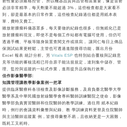
射性量必須嚴格控管， 所以機器品質與品管相當重要，像是雷射
必須非常精準，每天劑量不能超過 3%，這些檢查都是大家看不
到，卻是最基本的日常作業，這些檢查紀錄過往都是用紙本表
單，費時又費工。
雖放射腫瘤科儀器眾多，每天要做的紀錄也很多，但無紙化已是
放射腫瘤科現況，即使不是每個工作站都有電腦可使用，但仍可
透過手機、平板等隨身裝置查閱文件或填寫， 讓同仁每日上傳品
保測試結果更輕鬆，主管也可透過進階搜尋功能，匯出月份
Excel 報表 統計分析。另
Vitals ESP
也特別結合覆核與記錄意
見等功能的審核流程已符合原子能法規規定，達到集中儲存、管
理、監控與追蹤的一站式作業，進而提升品保執行效率。
佳作影像醫學部:
知識管理讓教學影像案例一把罩
提供臨床醫療科各項檢查及影像診斷服務，及肩負臺北醫學大學
醫學系及中華民國放射線醫學會專科醫師訓練醫院之使命，影像
醫學部負責實習醫師和住院醫師的教學訓練。過往用 紙本紀錄
時，例行的會議資料彙整與紀錄、教 學訓練資料更替及住院醫師
與主治醫師追蹤案 例，皆搜尋彙整不易，且收納更是一大困難，
既耗工又耗時。