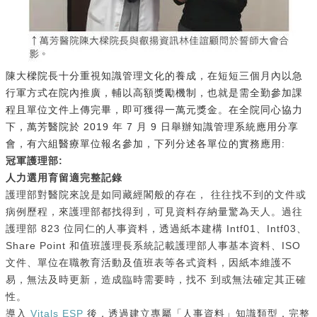
​陳大樑院長十分重視知識管理文化的養成，在短短三個月內以急
行軍方式在院內推廣，輔以高額獎勵機制，也就是需全勤參加課
程且單位文件上傳完畢，即可獲得一萬元獎金。在全院同心協力
下，萬芳醫院於 2019 年 7 月 9 日舉辦知識管理系統應用分享
會，有六組醫療單位報名參加，下列分述各單位的實務應用:
冠軍護理部:
人力選用育留適完整記錄
護理部對醫院來說是如同藏經閣般的存在， 往往找不到的文件或
病例歷程，來護理部都找得到，可見資料存納量驚為天人。過往
護理部 823 位同仁的人事資料，透過紙本建構 Intf01、Intf03、
Share Point 和值班護理長系統記載護理部人事基本資料、ISO
文件、單位在職教育活動及值班表等各式資料，因紙本維護不
易，無法及時更新，造成臨時需要時，找不 到或無法確定其正確
性。
導入
Vitals ESP
後，透過建立專屬「人事資料」知識類型，完整