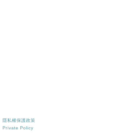
​02-25867890 #10537
技術支援維護服務
:
​kmsupport@gss.com.tw
02-25867890 #10340
台北市 10461中山區德惠街​ 9 號 5 樓
隱私權保護政策
Private Policy
產品特色