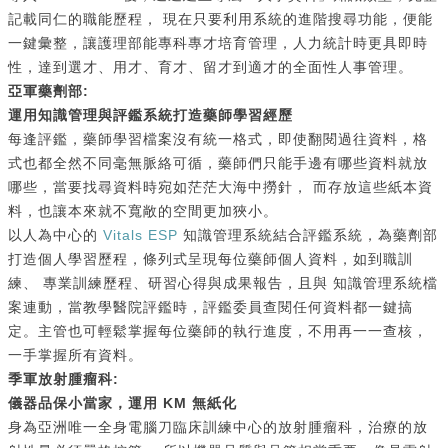
記載同仁的職能歷程， 現在只要利用系統的進階搜尋功能，便能
一鍵彙整，讓護理部能專科專才培育管理，人力統計時更具即時
性，達到選才、用才、育才、留才到適才的全面性人事管理。
亞軍藥劑部:
運用知識管理與評鑑系統打造藥師學習經歷
每逢評鑑，藥師學習檔案沒有統一格式，即使翻閱過往資料，格
式也都全然不同毫無脈絡可循，藥師們只能手邊有哪些資料就放
哪些，當要找尋資料時宛如茫茫大海中撈針， 而存放這些紙本資
料，也讓本來就不寬敞的空間更加狹小。
以人為中心的
Vitals ESP
知識管理系統結合評鑑系統，為藥劑部
打造個人學習歷程，條列式呈現每位藥師個人資料，如到職訓
練、 專業訓練歷程、研習心得與成果報告，且與 知識管理系統檔
案連動，當教學醫院評鑑時，評鑑委員查閱任何資料都一鍵搞
定。主管也可輕鬆掌握每位藥師的執行進度，不用再一一查核，
一手掌握所有資料。
季軍放射腫瘤科:
儀器品保小當家，運用 KM 無紙化
身為亞洲唯一全身電腦刀臨床訓練中心的放射腫瘤科，治療的放