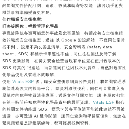
醉知識文件搭配訂閱、追蹤、收藏和轉寄等功能，讓各項手術與
機器事前準備變得更容易。
佳作職業安全衛生室:
叮咚提醒你，輕鬆管理化學品
專職於降低各類可能意外事故及危害風險，持續改善安全衛生績
效的職業安全衛生室，過往 以 Google 架設網站，不僅同仁常常
找不到， 設定不夠友善且清單、安全資料表 (safety data
sheet，SDS) 和標示卡串連性不佳，同仁往往無法及時了解
SDS 更新狀況，在勞力安全檢查發現有單位還在使用舊版本的
SDS 時真的 很尷尬，而新進同仁也因找不到資料，自然對危害性
化學品使用及管理不夠瞭解。
使用
Vitals ESP
後，職安室整併原網頁公告資料，將知識管理系
統塑造為強大的搜尋平台， 除資料維護便利，同仁可直接進入所
屬單位的危害物質清冊專區，透過文件訂閱功能，讓 各單位都能
在第一時間得知危害性化學品資料的最新資訊。
Vitals ESP
貼心
的相關文件功能讓 SDS、標示卡與各單位清單能彼此連結不再被
遺漏，亦可透過 AI 延伸閱讀，讓同仁查詢和學習更便利，無論在
緊急應變還是評鑑演練時，都可輕易找到資料。