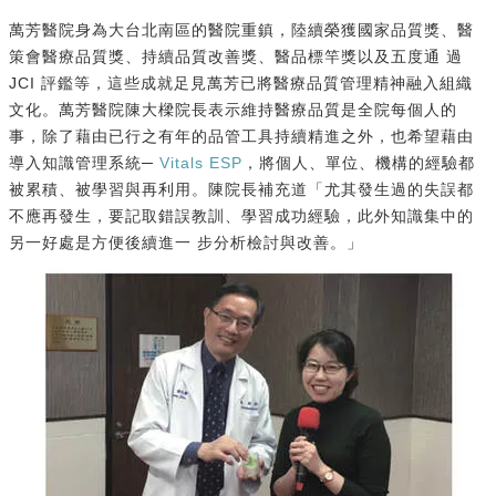
萬芳醫院身為大台北南區的醫院重鎮，陸續榮獲國家品質獎、醫
策會醫療品質獎、持續品質改善獎、醫品標竿獎以及五度通 過
JCI 評鑑等，這些成就足見萬芳已將醫療品質管理精神融入組織
文化。萬芳醫院陳大樑院長表示維持醫療品質是全院每個人的
事，除了藉由已行之有年的品管工具持續精進之外，也希望藉由
導入知識管理系統─
Vitals ESP
，將個人、單位、機構的經驗都
被累積、被學習與再利用。陳院長補充道「尤其發生過的失誤都
不應再發生，要記取錯誤教訓、學習成功經驗，此外知識集中的
另一好處是方便後續進一 步分析檢討與改善。」